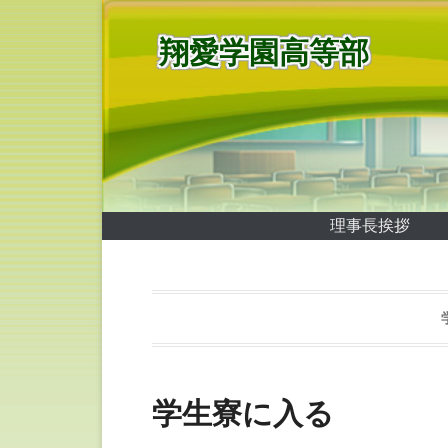
翔愛学園高等部
第1メニュー
コンテンツへ移動
理事長挨拶
学生寮に入る